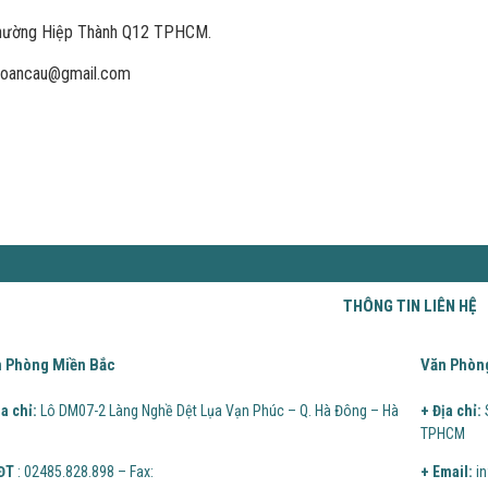
 Phường Hiệp Thành Q12 TPHCM.
itoancau@gmail.com
THÔNG TIN LIÊN HỆ
 Phòng Miền Bắc
Văn Phòn
ịa chỉ:
Lô DM07-2 Làng Nghề Dệt Lụa Vạn Phúc – Q. Hà Đông – Hà
+ Địa chỉ:
TPHCM
ĐT
: 02485.828.898 – Fax:
+ Email:
in