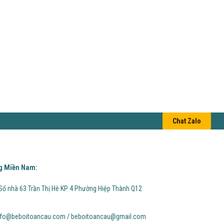
Chat Zalo
g Miền Nam:
Số nhà 63 Trần Thị Hè KP 4 Phường Hiệp Thành Q12
fo@beboitoancau.com / beboitoancau@gmail.com