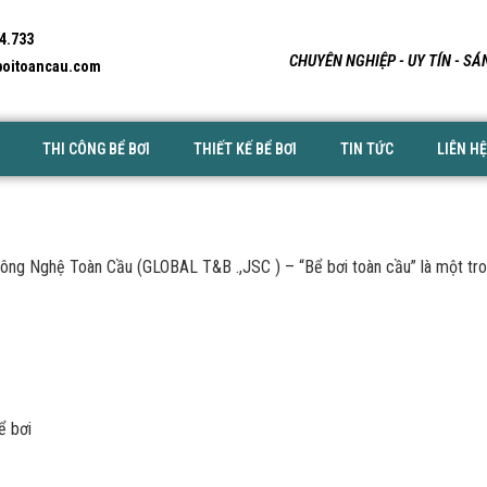
4.733
CHUYÊN NGHIỆP - UY TÍN - S
oitoancau.com
THI CÔNG BỂ BƠI
THIẾT KẾ BỂ BƠI
TIN TỨC
LIÊN HỆ
g Nghệ Toàn Cầu (GLOBAL T&B .,JSC ) – “Bể bơi toàn cầu” là một trong
ể bơi