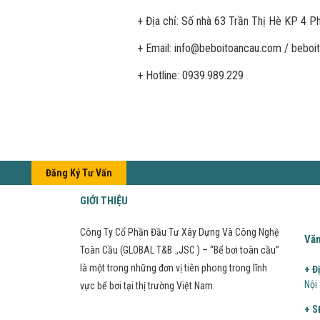
+ Địa chỉ: Số nhà 63 Trần Thị Hè KP 4
+ Email: info@beboitoancau.com / bebo
+ Hotline: 0939.989.229
Đăng Ký Tư Vấn
GIỚI THIỆU
Công Ty Cổ Phần Đầu Tư Xây Dựng Và Công Nghệ
Văn
Toàn Cầu (GLOBAL T&B .,JSC ) – “Bể bơi toàn cầu”
là một trong những đơn vị tiên phong trong lĩnh
+ Đ
Nội
vực bể bơi tại thị trường Việt Nam.
+ S