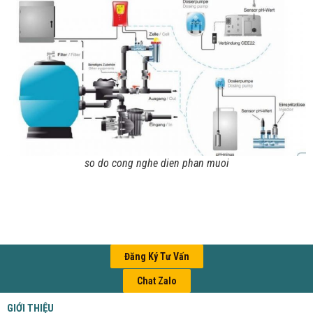
so do cong nghe dien phan muoi
Đăng Ký Tư Vấn
Chat Zalo
GIỚI THIỆU