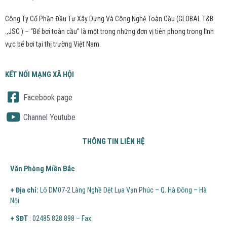
Công Ty Cổ Phần Đầu Tư Xây Dựng Và Công Nghệ Toàn Cầu (GLOBAL T&B
.,JSC ) – “Bể bơi toàn cầu” là một trong những đơn vị tiên phong trong lĩnh
vực bể bơi tại thị trường Việt Nam.
KẾT NỐI MẠNG XÃ HỘI
Facebook page
Channel Youtube
THÔNG TIN LIÊN HỆ
Văn Phòng Miền Bắc
+ Địa chỉ:
Lô DM07-2 Làng Nghề Dệt Lụa Vạn Phúc – Q. Hà Đông – Hà
Nội
+ SĐT
: 02485.828.898 – Fax: